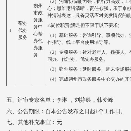
（2）沟通协调能力强，执行力高效，工
朔州
心；思维逻辑清晰，责任心强，乐于奉
市政
并清晰表达；具备灵活应对突发情况的
务服
帮办
2.
岗位职责(满足但不限于以下要求)
务中
1
代办
心帮
（1）基础服务：咨询引导、事项代办、
服务
办代
作指导、线上平台使用辅导等。
办服
（2）专项服务：针对老年人、残疾人、
务
同办、代理办、优先办服务。
（3）延伸服务：延时服务、周末专场服
（4）完成朔州市政务服务中心交办的其
五、评审专家名单：李琳 ，刘婷婷，韩变峰
六、公告期限：自本公告发布之日起1个工作日。
七、其他补充事宜：无