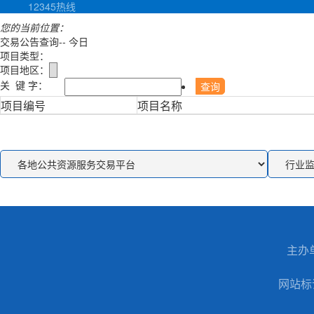
12345热线
您的当前位置：
首页>
交易信息
交易公告查询--
今日
项目类型：
不限
工程建设
政府采购
土地使用权
矿业权出让
国有产权（
项目地区：
关 键 字：
项目编号
项目名称
主办
网站标识